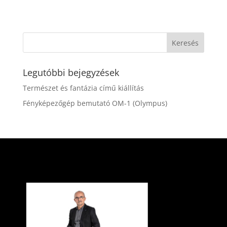
Legutóbbi bejegyzések
Természet és fantázia című kiállítás
Fényképezőgép bemutató OM-1 (Olympus)